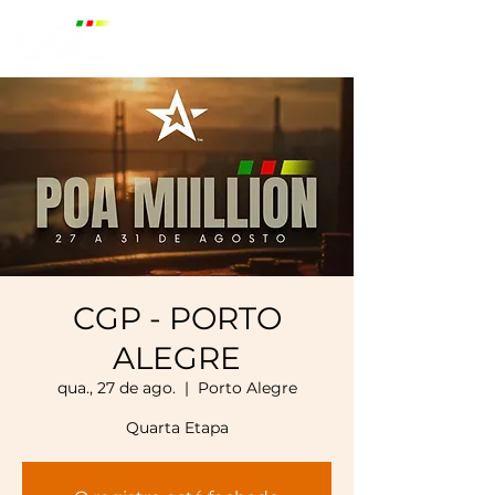
O maior campeonato de
poker do Sul do Brasil
CGP - PORTO
ALEGRE
qua., 27 de ago.
  |  
Porto Alegre
Quarta Etapa